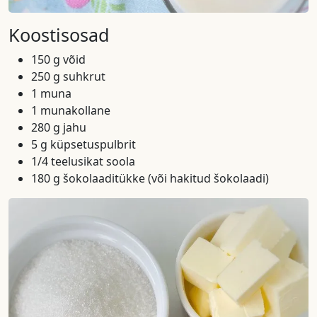
Koostisosad
150 g võid
250 g suhkrut
1 muna
1 munakollane
280 g jahu
5 g küpsetuspulbrit
1/4 teelusikat soola
180 g šokolaaditükke (või hakitud šokolaadi)