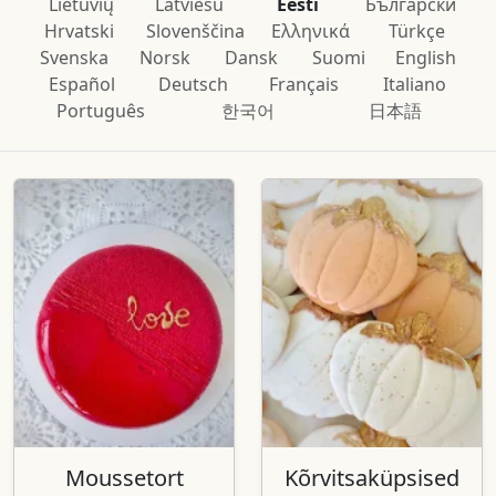
Lietuvių
Latviešu
Eesti
Български
Hrvatski
Slovenščina
Ελληνικά
Türkçe
Svenska
Norsk
Dansk
Suomi
English
Español
Deutsch
Français
Italiano
Português
한국어
日本語
Moussetort
Kõrvitsaküpsised