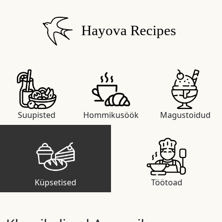
Hayova Recipes
Suupisted
Hommikusöök
Magustoidud
Küpsetised
Töötoad