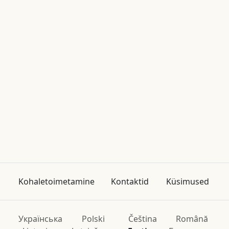
Kohaletoimetamine
Kontaktid
Küsimused
Українська
Polski
Čeština
Română