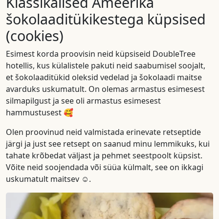
Klassikalised Ameerika
šokolaaditükikestega küpsised
(cookies)
Esimest korda proovisin neid küpsiseid DoubleTree
hotellis, kus külalistele pakuti neid saabumisel soojalt,
et šokolaaditükid oleksid vedelad ja šokolaadi maitse
avarduks uskumatult. On olemas armastus esimesest
silmapilgust ja see oli armastus esimesest
hammustusest 🥰
Olen proovinud neid valmistada erinevate retseptide
järgi ja just see retsept on saanud minu lemmikuks, kui
tahate krõbedat väljast ja pehmet seestpoolt küpsist.
Võite neid soojendada või süüa külmalt, see on ikkagi
uskumatult maitsev ☺️.