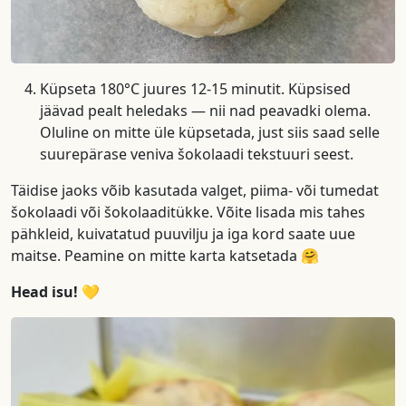
Küpseta 180°C juures 12-15 minutit. Küpsised
jäävad pealt heledaks — nii nad peavadki olema.
Oluline on mitte üle küpsetada, just siis saad selle
suurepärase veniva šokolaadi tekstuuri seest.
Täidise jaoks võib kasutada valget, piima- või tumedat
šokolaadi või šokolaaditükke. Võite lisada mis tahes
pähkleid, kuivatatud puuvilju ja iga kord saate uue
maitse. Peamine on mitte karta katsetada 🤗
Head isu! 💛