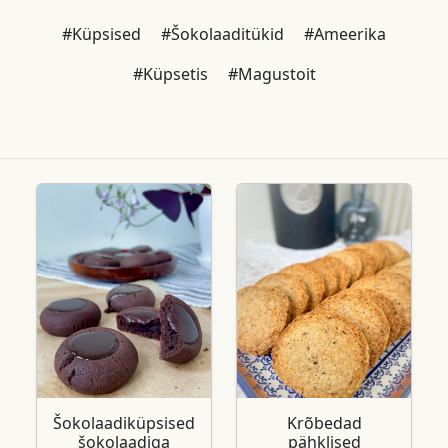
#Küpsised
#Šokolaaditükid
#Ameerika
#Küpsetis
#Magustoit
Šokolaadiküpsised
Krõbedad
šokolaadiga
pähklised