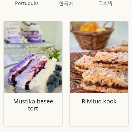
Português
한국어
日本語
Mustika-besee
Riivitud kook
tort