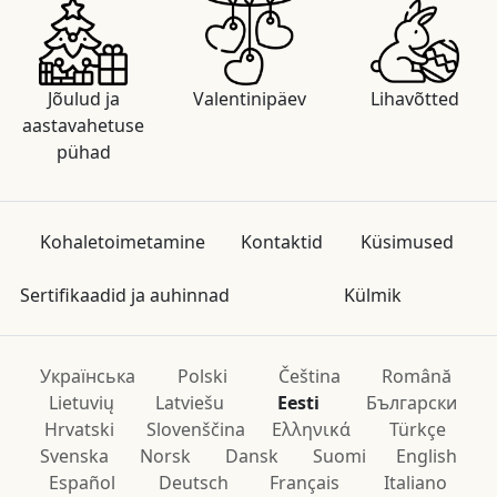
Jõulud ja
Valentinipäev
Lihavõtted
aastavahetuse
pühad
Kohaletoimetamine
Kontaktid
Küsimused
Sertifikaadid ja auhinnad
Külmik
Українська
Polski
Čeština
Română
Lietuvių
Latviešu
Eesti
Български
Hrvatski
Slovenščina
Ελληνικά
Türkçe
Svenska
Norsk
Dansk
Suomi
English
Español
Deutsch
Français
Italiano