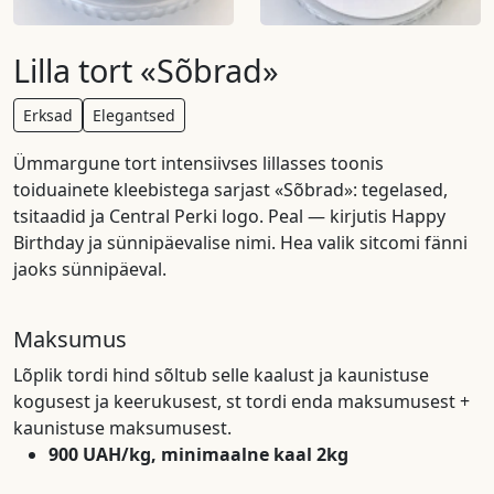
Lilla tort «Sõbrad»
Erksad
Elegantsed
Ümmargune tort intensiivses lillasses toonis
toiduainete kleebistega sarjast «Sõbrad»: tegelased,
tsitaadid ja Central Perki logo. Peal — kirjutis Happy
Birthday ja sünnipäevalise nimi. Hea valik sitcomi fänni
jaoks sünnipäeval.
Maksumus
Lõplik tordi hind sõltub selle kaalust ja kaunistuse
kogusest ja keerukusest, st tordi enda maksumusest +
kaunistuse maksumusest.
900 UAH/kg, minimaalne kaal 2kg