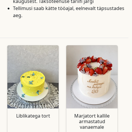
kaugusest. Taksoteenuse tariifi järgi
Tellimusi saab kätte tööajal, eelnevalt täpsustades
aeg.
Liblikatega tort
Marjatort kallile
armastatud
vanaemale