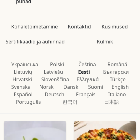
pühad
Kohaletoimetamine
Kontaktid
Küsimused
Sertifikaadid ja auhinnad
Külmik
Українська
Polski
Čeština
Română
Lietuvių
Latviešu
Eesti
Български
Hrvatski
Slovenščina
Ελληνικά
Türkçe
Svenska
Norsk
Dansk
Suomi
English
Español
Deutsch
Français
Italiano
Português
한국어
日本語