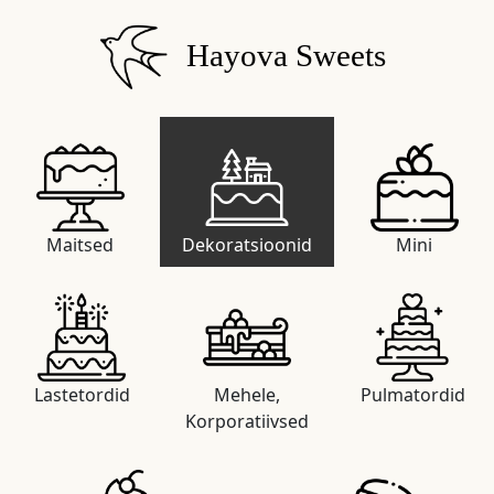
Hayova Sweets
Maitsed
Dekoratsioonid
Mini
Lastetordid
Mehele,
Pulmatordid
Korporatiivsed