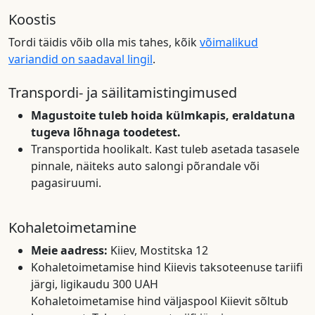
Koostis
Tordi täidis võib olla mis tahes, kõik
võimalikud
variandid on saadaval lingil
.
Transpordi- ja säilitamistingimused
Magustoite tuleb hoida külmkapis, eraldatuna
tugeva lõhnaga toodetest.
Transportida hoolikalt. Kast tuleb asetada tasasele
pinnale, näiteks auto salongi põrandale või
pagasiruumi.
Kohaletoimetamine
Meie aadress:
Kiiev, Mostitska 12
Kohaletoimetamise hind Kiievis taksoteenuse tariifi
järgi, ligikaudu 300 UAH
Kohaletoimetamise hind väljaspool Kiievit sõltub