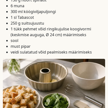
150 g noort spinatit
6 muna
300 ml köögiviljapuljongi
1 sl Tabascot
250 g suitsujuustu
1 tükk pehmet võid ringikujulise koogivormi
(keskmise auguga, Ø 24 cm) määrimiseks
sool
must pipar
veidi sulatatud võid pealmiseks määrimiseks