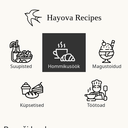
Hayova Recipes
Suupisted
Hommikusöök
Magustoidud
Küpsetised
Töötoad