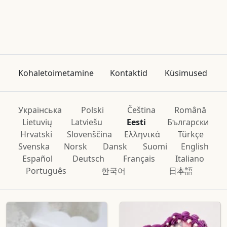
Kohaletoimetamine
Kontaktid
Küsimused
Українська
Polski
Čeština
Română
Lietuvių
Latviešu
Eesti
Български
Hrvatski
Slovenščina
Ελληνικά
Türkçe
Svenska
Norsk
Dansk
Suomi
English
Español
Deutsch
Français
Italiano
Português
한국어
日本語