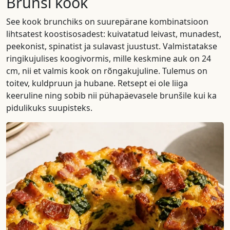
Brunši kook
See kook brunchiks on suurepärane kombinatsioon
lihtsatest koostisosadest: kuivatatud leivast, munadest,
peekonist, spinatist ja sulavast juustust. Valmistatakse
ringikujulises koogivormis, mille keskmine auk on 24
cm, nii et valmis kook on rõngakujuline. Tulemus on
toitev, kuldpruun ja hubane. Retsept ei ole liiga
keeruline ning sobib nii pühapäevasele brunšile kui ka
pidulikuks suupisteks.