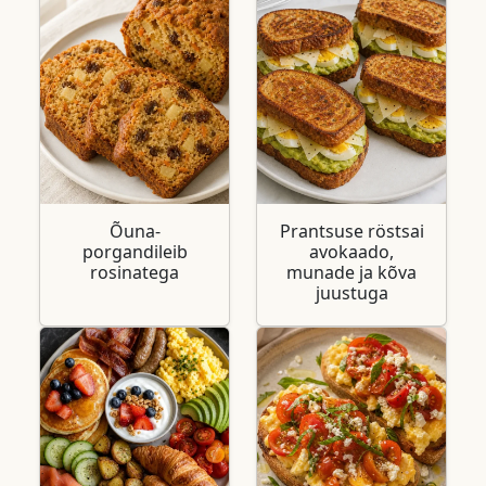
Õuna-
Prantsuse röstsai
porgandileib
avokaado,
rosinatega
munade ja kõva
juustuga