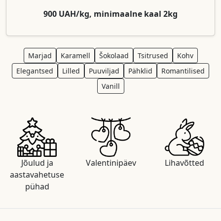
900 UAH/kg, minimaalne kaal 2kg
Marjad
Karamell
Šokolaad
Tsitrused
Kohv
Elegantsed
Lilled
Puuviljad
Pähklid
Romantilised
Vanill
Jõulud ja
Valentinipäev
Lihavõtted
aastavahetuse
pühad