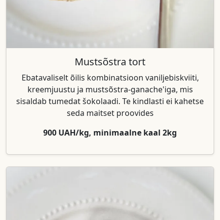
Mustsõstra tort
Ebatavaliselt õilis kombinatsioon vaniljebiskviiti,
kreemjuustu ja mustsõstra-ganache'iga, mis
sisaldab tumedat šokolaadi. Te kindlasti ei kahetse
seda maitset proovides
900 UAH/kg, minimaalne kaal 2kg