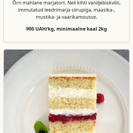
Õrn mahlane marjatort. Neli kihti vaniljebiskviiti,
immutatud leedrimarja siirupiga, maasika-,
mustika- ja vaarikamousse.
900 UAH/kg, minimaalne kaal 2kg