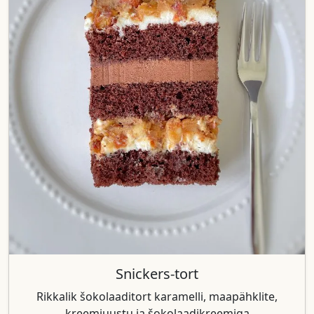
Snickers-tort
Rikkalik šokolaaditort karamelli, maapähklite,
kreemjuustu ja šokolaadikreemiga