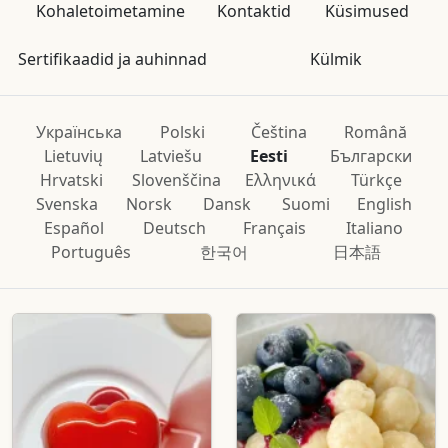
Kohaletoimetamine
Kontaktid
Küsimused
Sertifikaadid ja auhinnad
Külmik
Українська
Polski
Čeština
Română
Lietuvių
Latviešu
Eesti
Български
Hrvatski
Slovenščina
Ελληνικά
Türkçe
Svenska
Norsk
Dansk
Suomi
English
Español
Deutsch
Français
Italiano
Português
한국어
日本語