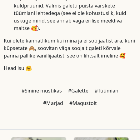
kuldpruunid. Valmis galetti puista värskete
tüümiani lehtedega (see ei ole kohustuslik, kuid
uskuge mind, see annab väga erilise meeldiva
maitse 🥰).
Kui olete kannatlikum kui mina ja ei söö jäätist ära, kuni
küpsetate 🙈, soovitan väga soojalt galeti kõrvale
panna pallike vanillijäätist, see on lihtsalt imeline 🥰
Head isu 🤗
#Sinine mustikas
#Galette
#Tüümian
#Marjad
#Magustoit