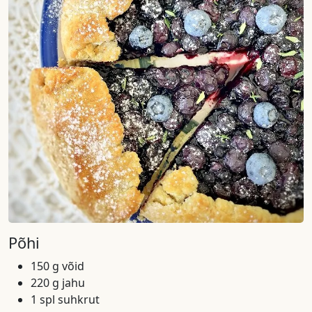
Põhi
150 g võid
220 g jahu
1 spl suhkrut