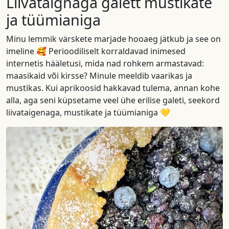
Liivataignaga galett mustikate
ja tüümianiga
Minu lemmik värskete marjade hooaeg jätkub ja see on
imeline 🥰 Perioodiliselt korraldavad inimesed
internetis hääletusi, mida nad rohkem armastavad:
maasikaid või kirsse? Minule meeldib vaarikas ja
mustikas. Kui aprikoosid hakkavad tulema, annan kohe
alla, aga seni küpsetame veel ühe erilise galeti, seekord
liivataigenaga, mustikate ja tüümianiga 💛