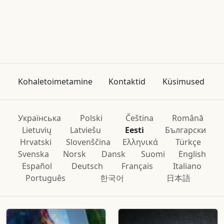
Kohaletoimetamine
Kontaktid
Küsimused
Українська
Polski
Čeština
Română
Lietuvių
Latviešu
Eesti
Български
Hrvatski
Slovenščina
Ελληνικά
Türkçe
Svenska
Norsk
Dansk
Suomi
English
Español
Deutsch
Français
Italiano
Português
한국어
日本語