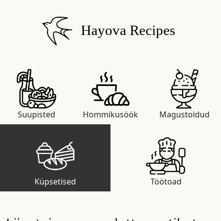
Hayova Recipes
Suupisted
Hommikusöök
Magustoidud
Küpsetised
Töötoad