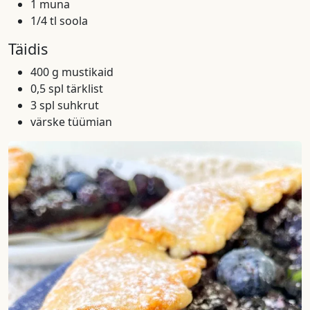
1 muna
1/4 tl soola
Täidis
400 g mustikaid
0,5 spl tärklist
3 spl suhkrut
värske tüümian