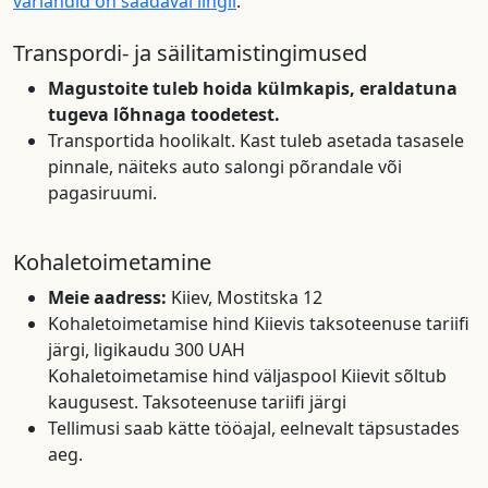
variandid on saadaval lingil
.
Transpordi- ja säilitamistingimused
Magustoite tuleb hoida külmkapis, eraldatuna
tugeva lõhnaga toodetest.
Transportida hoolikalt. Kast tuleb asetada tasasele
pinnale, näiteks auto salongi põrandale või
pagasiruumi.
Kohaletoimetamine
Meie aadress:
Kiiev, Mostitska 12
Kohaletoimetamise hind Kiievis taksoteenuse tariifi
järgi, ligikaudu 300 UAH
Kohaletoimetamise hind väljaspool Kiievit sõltub
kaugusest. Taksoteenuse tariifi järgi
Tellimusi saab kätte tööajal, eelnevalt täpsustades
aeg.