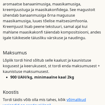
aromaatse banaanimusiga, maasikamusiga,
kreemjuustuga ja maasikakonfidega. See magustoit
ühendab banaanmusiga õrna magususe
maasikamusiga, luues tõelise maitsesümfoonia.
Kreemjuust lisab peene tekstuuri, samal ajal kui
mahlane maasikakonfi täiendab kompositsiooni, andes
igale tükikesele täiusliku värskuse ja naudingu.
Maksumus
Lõplik tordi hind sõltub selle kaalust ja kaunistuse
kogusest ja keerukusest, st tordi enda maksumusest +
kaunistuse maksumusest.
900 UAH/kg, minimaalne kaal 2kg
Koostis
Tordi täidis võib olla mis tahes, kõik
võimalikud