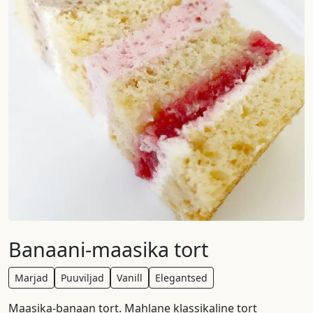
Banaani-maasika tort
Marjad
Puuviljad
Vanill
Elegantsed
Maasika-banaan tort. Mahlane klassikaline tort