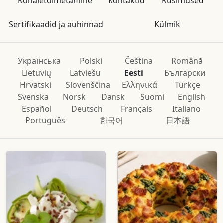
Kohaletoimetamine
Kontaktid
Küsimused
Sertifikaadid ja auhinnad
Külmik
Українська
Polski
Čeština
Română
Lietuvių
Latviešu
Eesti
Български
Hrvatski
Slovenščina
Ελληνικά
Türkçe
Svenska
Norsk
Dansk
Suomi
English
Español
Deutsch
Français
Italiano
Português
한국어
日本語