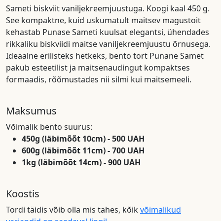
Sameti biskviit vaniljekreemjuustuga. Koogi kaal 450 g.
See kompaktne, kuid uskumatult maitsev magustoit
kehastab Punase Sameti kuulsat elegantsi, ühendades
rikkaliku biskviidi maitse vaniljekreemjuustu õrnusega.
Ideaalne erilisteks hetkeks, bento tort Punane Samet
pakub esteetilist ja maitsenaudingut kompaktses
formaadis, rõõmustades nii silmi kui maitsemeeli.
Maksumus
Võimalik bento suurus:
450g (läbimõõt 10cm) - 500 UAH
600g (läbimõõt 11cm) - 700 UAH
1kg (läbimõõt 14cm) - 900 UAH
Koostis
Tordi täidis võib olla mis tahes, kõik
võimalikud