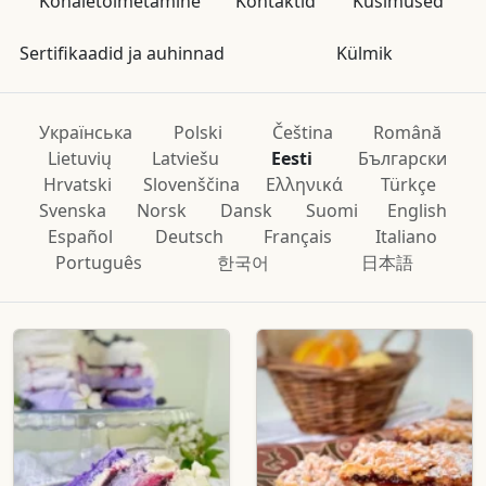
Kohaletoimetamine
Kontaktid
Küsimused
Sertifikaadid ja auhinnad
Külmik
Українська
Polski
Čeština
Română
Lietuvių
Latviešu
Eesti
Български
Hrvatski
Slovenščina
Ελληνικά
Türkçe
Svenska
Norsk
Dansk
Suomi
English
Español
Deutsch
Français
Italiano
Português
한국어
日本語