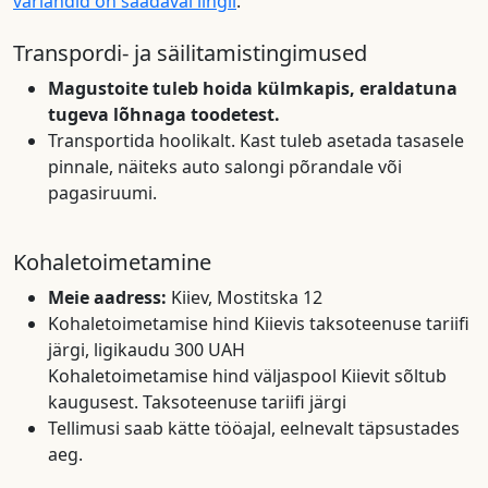
variandid on saadaval lingil
.
Transpordi- ja säilitamistingimused
Magustoite tuleb hoida külmkapis, eraldatuna
tugeva lõhnaga toodetest.
Transportida hoolikalt. Kast tuleb asetada tasasele
pinnale, näiteks auto salongi põrandale või
pagasiruumi.
Kohaletoimetamine
Meie aadress:
Kiiev, Mostitska 12
Kohaletoimetamise hind Kiievis taksoteenuse tariifi
järgi, ligikaudu 300 UAH
Kohaletoimetamise hind väljaspool Kiievit sõltub
kaugusest. Taksoteenuse tariifi järgi
Tellimusi saab kätte tööajal, eelnevalt täpsustades
aeg.