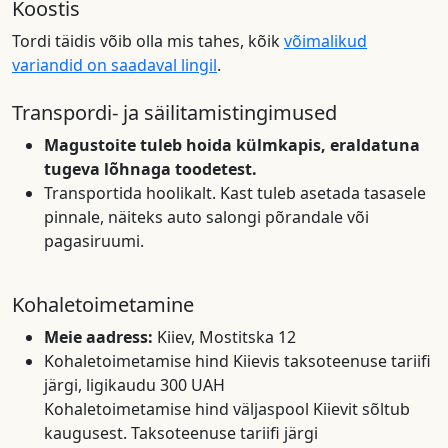
Koostis
Tordi täidis võib olla mis tahes, kõik
võimalikud
variandid on saadaval lingil
.
Transpordi- ja säilitamistingimused
Magustoite tuleb hoida külmkapis, eraldatuna
tugeva lõhnaga toodetest.
Transportida hoolikalt. Kast tuleb asetada tasasele
pinnale, näiteks auto salongi põrandale või
pagasiruumi.
Kohaletoimetamine
Meie aadress:
Kiiev, Mostitska 12
Kohaletoimetamise hind Kiievis taksoteenuse tariifi
järgi, ligikaudu 300 UAH
Kohaletoimetamise hind väljaspool Kiievit sõltub
kaugusest. Taksoteenuse tariifi järgi