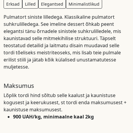
Erksad
Lilled
Elegantsed
Minimalistlikud
Pulmatort siniste lilledega. Klassikaline pulmatort
suhkrulilledega. See imeline dessert õhkab peent
elegantsi tänu õrnadele sinistele suhkrulilledele, mis
kaunistavad selle mitmekihilise struktuuri. Täpselt
teostatud detailid ja laitmatu disain muudavad selle
tordi tõeliseks meistriteoseks, mis lisab teie pulmale
erilist stiili ja jätab kõik külalised unustamatutesse
muljetesse.
Maksumus
Lõplik tordi hind sõltub selle kaalust ja kaunistuse
kogusest ja keerukusest, st tordi enda maksumusest +
kaunistuse maksumusest.
900 UAH/kg, minimaalne kaal 2kg