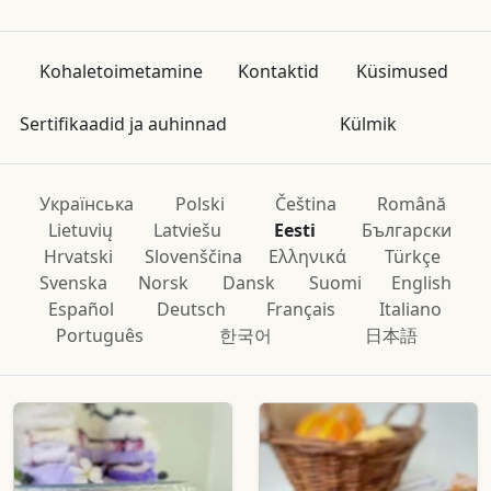
Kohaletoimetamine
Kontaktid
Küsimused
Sertifikaadid ja auhinnad
Külmik
Українська
Polski
Čeština
Română
Lietuvių
Latviešu
Eesti
Български
Hrvatski
Slovenščina
Ελληνικά
Türkçe
Svenska
Norsk
Dansk
Suomi
English
Español
Deutsch
Français
Italiano
Português
한국어
日本語