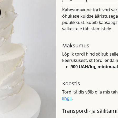
Kahesügavune tort ivori var
õhukese kuldse ääristusega
pidulikkust. Sobib kaasaegse
väikestele tähistamistele.
Maksumus
Lõplik tordi hind sõltub sel
keerukusest, st tordi end
900 UAH/kg, minimaal
Koostis
Tordi täidis võib olla mis ta
lingil
.
Transpordi- ja säilita