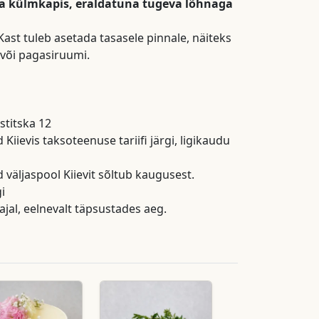
da külmkapis, eraldatuna tugeva lõhnaga
Kast tuleb asetada tasasele pinnale, näiteks
 või pagasiruumi.
stitska 12
iievis taksoteenuse tariifi järgi, ligikaudu
väljaspool Kiievit sõltub kaugusest.
i
ajal, eelnevalt täpsustades aeg.