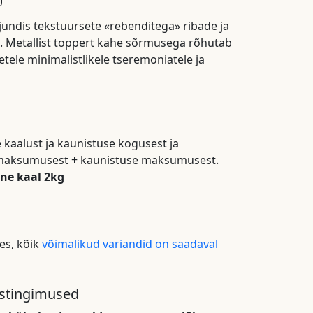
jundis tekstuursete «rebenditega» ribade ja
. Metallist toppert kahe sõrmusega rõhutab
tele minimalistlikele tseremoniatele ja
le kaalust ja kaunistuse kogusest ja
a maksumusest + kaunistuse maksumusest.
ne kaal 2kg
hes, kõik
võimalikud variandid on saadaval
mistingimused