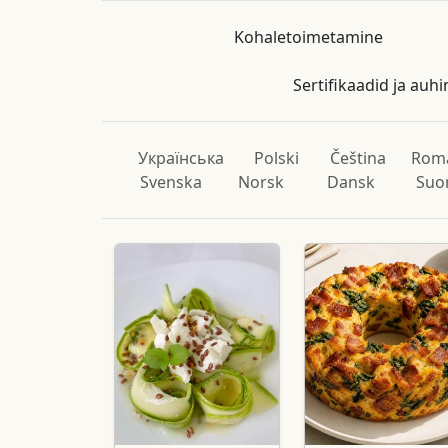
Kohaletoimetamine
Sertifikaadid ja auh
Українська
Polski
Čeština
Rom
Svenska
Norsk
Dansk
Suo