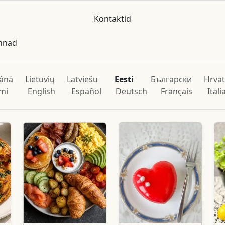
Kontaktid
innad
ână
Lietuvių
Latviešu
Eesti
Български
Hrvat
mi
English
Español
Deutsch
Français
Ital