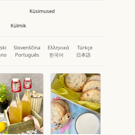
Küsimused
Külmik
ski
Slovenščina
Ελληνικά
Türkçe
iano
Português
한국어
日本語