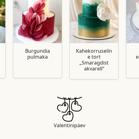
Burgundia
Kahekorruselin
pulmaka
e tort
e
„Smaragdist
akvarell“
Valentinipäev