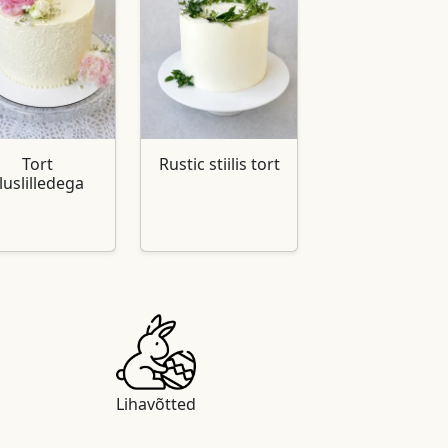
Tort
Rustic stiilis tort
luslilledega
Lihavõtted