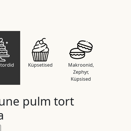
tordid
Küpsetised
Makroonid,
Zephyr,
Küpsised
ne pulm tort
a