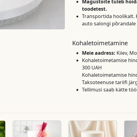
Magustoite tuleb hoi
toodetest.
Transportida hoolikalt. 
auto salongi põrandale
Kohaletoimetamine
Meie aadress:
Kiiev, Mo
Kohaletoimetamise hind K
300 UAH
Kohaletoimetamise hind 
Taksoteenuse tariifi järg
Tellimusi saab kätte töö