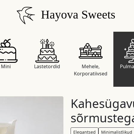
Hayova Sweets
Mini
Lastetordid
Mehele,
Pulma
Korporatiivsed
Kahesügavu
sõrmusteg
Elegantsed
Minimalistlikud