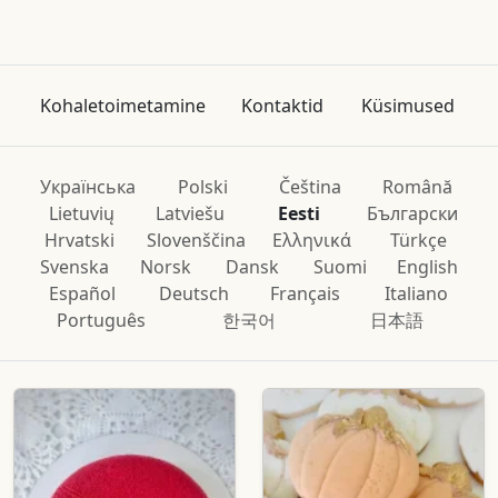
Kohaletoimetamine
Kontaktid
Küsimused
Українська
Polski
Čeština
Română
Lietuvių
Latviešu
Eesti
Български
Hrvatski
Slovenščina
Ελληνικά
Türkçe
Svenska
Norsk
Dansk
Suomi
English
Español
Deutsch
Français
Italiano
Português
한국어
日本語