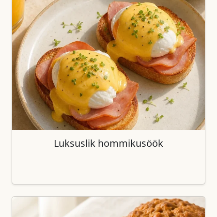
Luksuslik hommikusöök