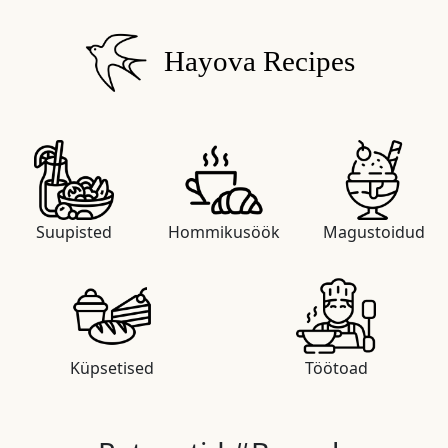
Hayova Recipes
Suupisted
Hommikusöök
Magustoidud
Küpsetised
Töötoad